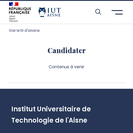
Aller à l’entête de page
Aller au menu principale
Aller au contenu principal
Aller à la recherche
Passer aux cookies
Aller au pied de page
Voir le fil d'ariane
Candidater
Contenus à venir
Institut Universitaire de
Technologie de l'Aisne