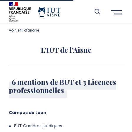
Aller à l’entête de page
Aller au menu principale
Aller au contenu principal
Aller à la recherche
Passer aux cookies
Aller au pied de page
Voir le fil d'ariane
L'IUT de l'Aisne
6 mentions de BUT et 3 Licences
professionnelles
Campus de Laon
BUT Carrières juridiques