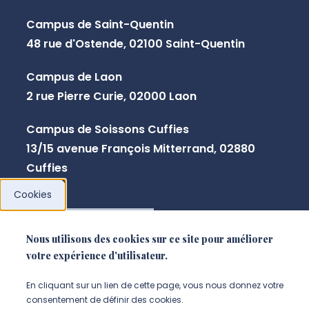
TC
BUT2 FI
-
Campus de Saint-Quentin
BUT 3 FA
-
48 rue d'Ostende, 02100 Saint-Quentin
BUT 3 FI
-
Campus de Laon
BUT1
-
2 rue Pierre Curie, 02000 Laon
QLIO
BUT2
-
Campus de Soissons Cuffies
BUT3
-
13/15 avenue François Mitterrand, 02880
Cuffies
BUT1
-
Cookies
GEII
BUT2
-
NOUS CONTACTER
BUT3
-
Nous utilisons des cookies sur ce site pour améliorer
votre expérience d'utilisateur.
BUT 1
-
En cliquant sur un lien de cette page, vous nous donnez votre
GCGP
BUT2
-
consentement de définir des cookies.