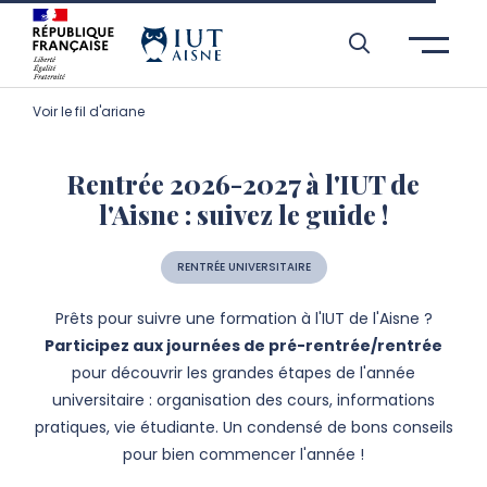
Aller à l’entête de page
Aller au menu principale
Aller au contenu principal
Aller à la recherche
Passer aux cookies
Aller au pied de page
Voir le fil d'ariane
Rentrée 2026-2027 à l'IUT de
l'Aisne : suivez le guide !
RENTRÉE UNIVERSITAIRE
Prêts pour suivre une formation à l'IUT de l'Aisne ?
Participez aux journées de pré-rentrée/rentrée
pour découvrir les grandes étapes de l'année
universitaire : organisation des cours, informations
pratiques, vie étudiante. Un condensé de bons conseils
pour bien commencer l'année !