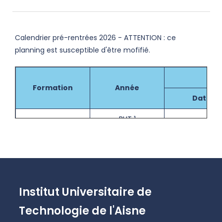
Calendrier pré-rentrées 2026 - ATTENTION : ce
planning est susceptible d'être mofifié.
Formation
Année
Date
BUT 1
-
CJ
BUT2
-
BUT2
-
BUT1
-
Institut Universitaire de
BUT2 FA
-
Technologie de l'Aisne