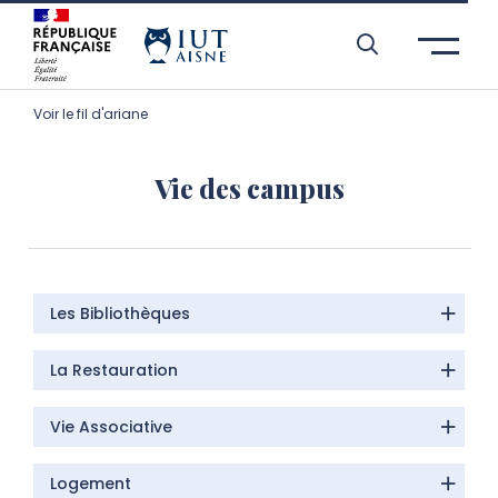
Aller à l’entête de page
Aller au menu principale
Aller au contenu principal
Aller à la recherche
Passer aux cookies
Aller au pied de page
Voir le fil d'ariane
Vie des campus
Les Bibliothèques
La Restauration
Vie Associative
Logement